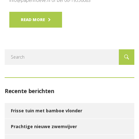
info@papenhoeve.nl of bel 06-19556083
READ MORE
Recente berichten
Frisse tuin met bamboe vlonder
Prachtige nieuwe zwemvijver