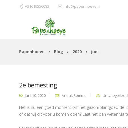
+31619556083
info@papenhoeve.nl
Papenhoeve
Blog
2020
juni
2e bemesting
juni 10, 2020
Anouk Romme
Uncategorized
Het is nu een goed moment om het gazon/plantgoed de 2e 
of dat wij dit voor u komen doen? Laat het dan weten via t